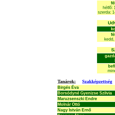
fé
hétfő:
szerda: 1
Udv
ko
fé
kedd, 
S
gazd
bef
min
Tanárok:
Szakképzettség
Birgés Éva
Borsódyné Gyenizse Szilvia
Maruzsenszki Endre
Molnár Ottó
Nagy István Ernő