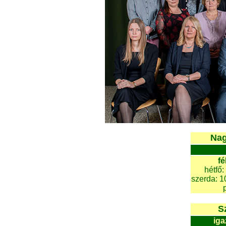
Nag
fé
hétfő:
szerda: 1
S
iga