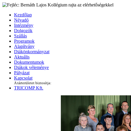
Kezdőlap
Névadó
Intézmény
Dolgozók
Szállás
Programok
Alapítvány
Diákönkormányzat
Aktuális
Dokumentumok
Diákok véleménye
Pályázat
Kapcsolat
A tárterületet biztosítja:
TRICOMP Kft.