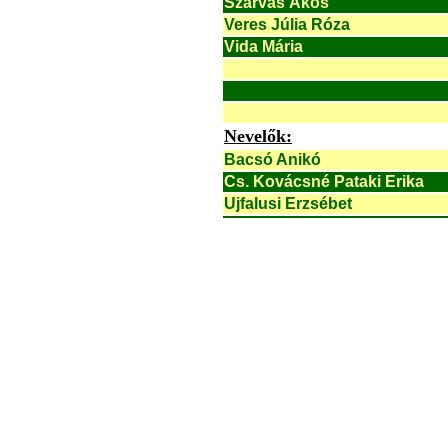
Szarvas Ákos
Veres Júlia Róza
Vida Mária
Nevelők:
Bacsó Anikó
Cs. Kovácsné Pataki Erika
Ujfalusi Erzsébet